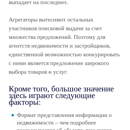
выпадает на последних.
Агрегаторы вытесняют остальных
Услуги
участников поисковой выдачи за счет
множества предложений. Поэтому для
Разработка сайтов
Landing Page
агентств недвижимости и застройщиков,
Корпоративный сайт
Интернет-магазин
единственной возможностью конкурировать
Администрирование сайтов
Web-дизайн
с ними является предложение широкого
Реклама
выбора товаров и услуг.
Контекстная реклама
Таргетированная реклама
Посевы в социальных сетях
SEO
Кроме того, большое значение
SMM
здесь играют следующие
факторы:
Кейсы
Формат представления информации о
Реклама
недвижимости – чем подробнее
Разработка сайтов
SMM