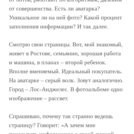
от совершенства. Есть ли аватарка?
Уникальное ли на ней фото? Какой процент
заполнения информации? И так далее.
Смотрю свои страницы. Вот, мой знакомый,
Услуги
живет в Ростове, семьянин, хорошая работа
Разработка сайтов
и машина, в планах – второй ребенок.
Landing Page
Вполне вменяемый. Идеальный покупатель.
Корпоративный сайт
Интернет-магазин
Администрирование сайтов
На аватарке – серый волк. Зовут аналогично.
Web-дизайн
Город – Лос-Анджелес. В фотоальбоме одно
Реклама
изображение – рассвет.
Контекстная реклама
Таргетированная реклама
Посевы в социальных сетях
SEO
SMM
Спрашиваю, почему так странно ведешь
страницу? Говорит: «А зачем мне
Кейсы