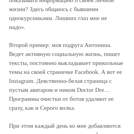
показывать информацию о своей личной
Реклама
жизни? Здесь общаюсь с бывшими
Разработка сайтов
однокурсниками. Лишних глаз мне не
SMM
надо».
SEO
Компания
Второй пример: моя подруга Антонина.
Блог
Ведет активную социальную жизнь, пишет
Отзывы
тексты, постоянно выкладывает прикольные
Контакты
темы на своей страничке Facebook. А вот ее
Instagram. Девственно-белая страница с
пустым аватаром и ником Doctor Dre…
Программы очистки от ботов удаляют ее
сразу, как и Серого волка.
При этом каждый день ко мне добавляются