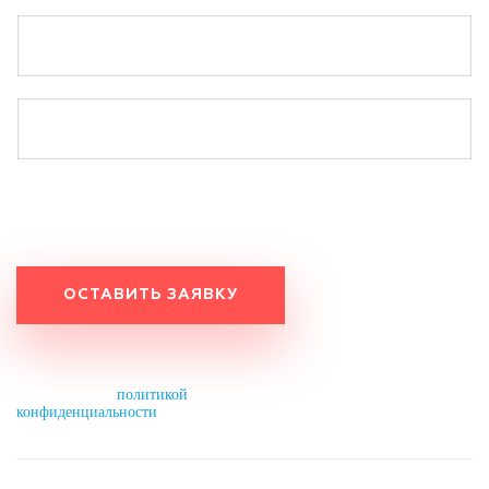
Работаем по будням с 9:20 до 18:20.
Оставьте заявку на выходных, и мы свяжемся с вами
в понедельник до 11:00.
Нажимая на кнопку, вы разрешаете
обработку персональных данных и
соглашаетесь с
политикой
конфиденциальности
.