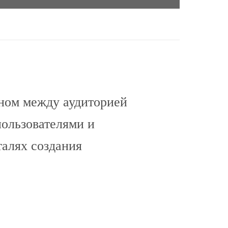
еном между аудиторией
пользователями и
талях создания