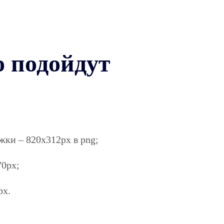
о подойдут
ки – 820х312px в png;
70px;
px.