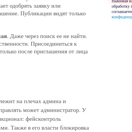
Нажимая на
ает одобрять заявку или
обработку 
соглашаете
лашение. Публикации видят только
конфиденц
ная
. Даже через поиск ее не найти.
ественности. Присоединиться к
 только после приглашения от лица
лежит на плечах админа и
правлять может администратор. У
нкционал: фейсконтроль
ами. Также в его власти блокировка