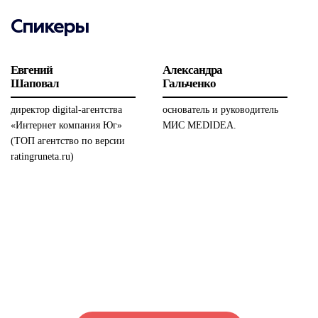
Спикеры
Евгений
Александра
Шаповал
Гальченко
директор digital-агентства
основатель и руководитель
«Интернет компания Юг»
МИС MEDIDEA.
(ТОП агентство по версии
ratingruneta.ru)
Услуги
New-направления
Конференции по медицине
Яндекс Маркет
Instant Experience
Управление репутацией
Интернет-маркетинг