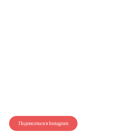
Информация
об организаторе
Миссия Интернет компании Юг - непрерывно
развиваться во всех направлениях интернет-
маркетинга, укреплять и расширять структуру,
наращивать опыт и повышать уровень мастерства
в исполнении разноплановых задач для наших
заказчиков.
Подписаться в Instagram