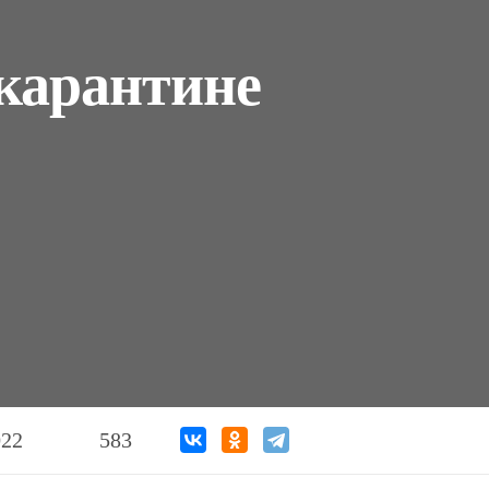
 карантине
022
583