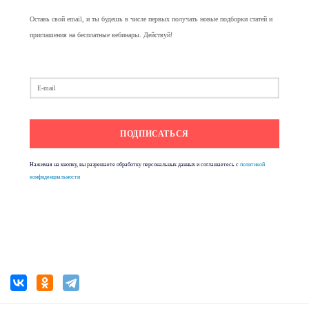
Оставь свой email, и ты будешь в числе первых получать новые подборки статей и
приглашения на бесплатные вебинары. Действуй!
Нажимая на кнопку, вы разрешаете обработку персональных данных и соглашаетесь с
политикой
конфиденциальности