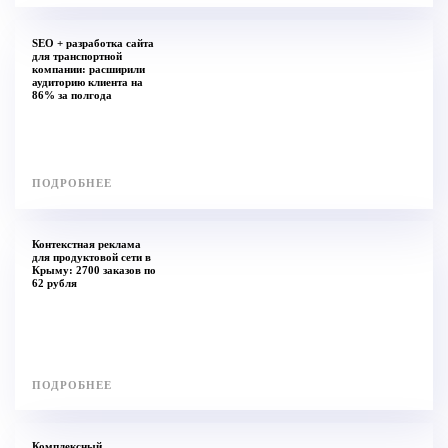
Landing Page
Корпоративный сайт
Интернет-магазин
SEO + разработка сайта
Администрирование сайтов
для транспортной
Web-дизайн
компании: расширили
аудиторию клиента на
86% за полгода
Реклама
Контекстная реклама
Таргетированная реклама
Посевы в социальных сетях
SEO
SMM
ПОДРОБНЕЕ
Кейсы
Контекстная реклама
Реклама
для продуктовой сети в
Крыму: 2700 заказов по
Разработка сайтов
62 рубля
SMM
SEO
Компания
ПОДРОБНЕЕ
Блог
Отзывы
Контакты
Комплексный