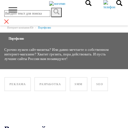
Интернет компания Юг
Портфолио
Портфолио
Срочно нужен сайт-визитка? Или давно мечтаете о собственном
интернет-магазине? Хватит грезить, пора действовать. И пусть
лучшие сайты России вам позавидуют!
РЕКЛАМА
РАЗРАБОТКА
SMM
SEO