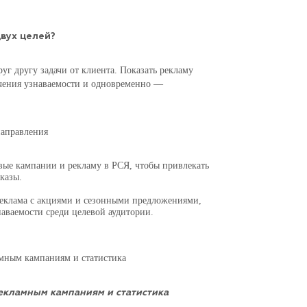
вух целей?
уг другу задачи от клиента. Показать рекламу
чения узнаваемости и одновременно —
направления
вые кампании и рекламу в PCЯ, чтобы привлекать
казы.
реклама с акциями и сезонными предложениями,
наваемости среди целевой аудитории.
екламным кампаниям и статистика