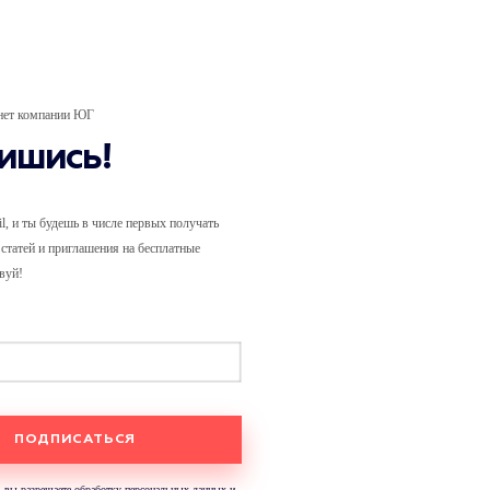
нет компании ЮГ
ишись!
il, и ты будешь в числе первых получать
статей и приглашения на бесплатные
вуй!
 вы разрешаете обработку персональных данных и