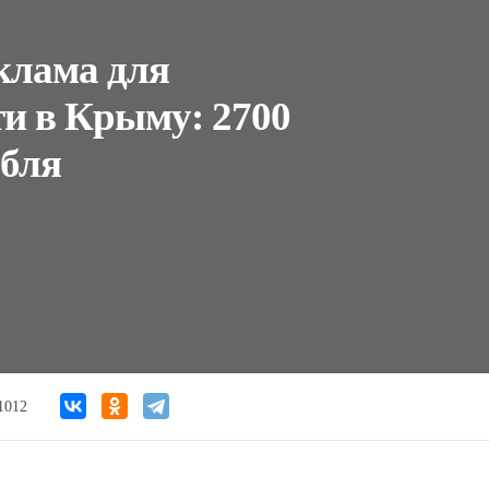
клама для
ти в Крыму: 2700
убля
1012