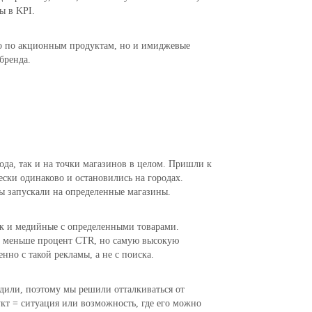
ы в KPI.
о по акционным продуктам, но и имиджевые
бренда.
ода, так и на точки магазинов в целом. Пришли к
чески одинаково и остановились на городах.
ы запускали на определенные магазины.
ак и медийные с определенными товарами.
 меньше процент CTR, но самую высокую
но с такой рекламы, а не с поиска.
дили, поэтому мы решили отталкиваться от
укт = ситуация или возможность, где его можно