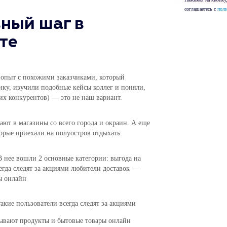
соглашаетесь с
пол
ный шаг в
те
опыт с похожими заказчиками, который
тику, изучили подобные кейсы коллег и поняли,
гих конкурентов) — это не наш вариант.
ают в магазины со всего города и окраин. А еще
торые приехали на полуостров отдыхать.
В нее вошли 2 основные категории: выгода на
егда следят за акциями любители доставок —
ы онлайн
акие пользователи всегда следят за акциями
ывают продукты и бытовые товары онлайн