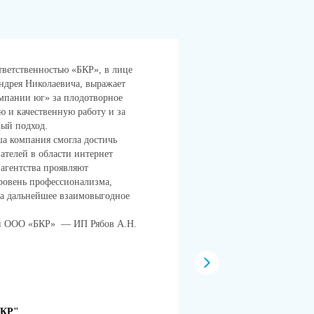
тветственностью «БКР», в лице
Рекомендательное п
дрея Николаевича, выражает
Компания «Магеллан
омпании юг» за плодотворное
Компанию Юг». Мы с
ю и качественную работу и за
digital-маркетинга.
ый подход.
Опытная команда пр
ша компания смогла достичь
проект по разработ
ателей в области интернет
сайта Магеллан. Вс
агентства проявляют
нам с решением техн
ровень профессионализма,
Ежемесячно мы полу
на дальнейшее взаимовыгодное
услуг по SEO-продв
Отдельная благодарн
й ООО «БКР» — ИП Рябов А.Н.
клиентами и всегда 
мессенджерах.
Благодарим и реком
надежного партнера
сфере digital-маркет
Генеральный директ
КР"