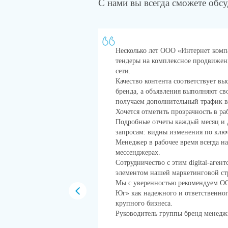
С нами вы всегда сможете обсу
ернет компания Юг».
Несколько лет ООО «Интернет ком
м агентством
тендеры на комплексное продвиже
й рекламы. Хотим
сети.
 и
Качество контента соответствует в
вместной работы.
бренда, а объявления выполняют с
ходят мероприятия
получаем дополнительный трафик 
зволяет нам быть
Хочется отметить прозрачность в раб
ваемых вами услуг.
Подробные отчеты каждый месяц и 
рного
запросам: видны изменения по клю
ольше довольных
Менеджер в рабочее время всегда на
фолио.
мессенджерах.
Сотрудничество с этим digital-аген
элементом нашей маркетинговой ст
Мы с уверенностью рекомендуем О
Юг» как надежного и ответственно
крупного бизнеса.
Руководитель группы бренд менедж