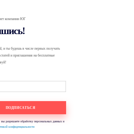
нет компании ЮГ
шись!
il, и ты будешь в числе первых получать
ания
статей и приглашения на бесплатные
вуй!
 вы разрешаете обработку персональных данных и
итикой конфиденциальности