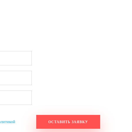
мы познакомим вас с пакетом услу
 рекламного агентства!
Работаем по будням с 9:20 до 18:20.
Оставьте заявку на выходных, и мы свяжемся с вами в понед
отку
олитикой