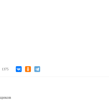
иков
1375
йщиков