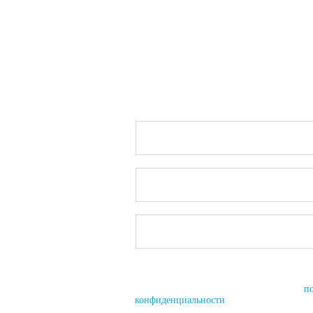
Оставьте заявку – 
маркетинга нашего
Нажимая на кнопку, вы разрешаете обраб
персональных данных и соглашаетесь с
п
конфиденциальности
.