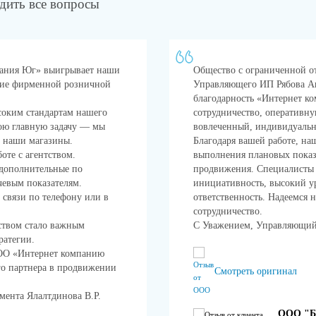
дить все вопросы
пания Юг» выигрывает наши
Общество с ограниченной о
ние фирменной розничной
Управляющего ИП Рябова Ан
благодарность «Интернет к
ысоким стандартам нашего
сотрудничество, оперативну
вою главную задачу — мы
вовлеченный, индивидуальн
в наши магазины.
Благодаря вашей работе, на
оте с агентством.
выполнения плановых показ
дополнительные по
продвижения. Специалисты 
чевым показателям.
инициативность, высокий у
 связи по телефону или в
ответственность. Надеемся 
сотрудничество.
тством стало важным
С Уважением, Управляющи
ратегии.
ОО «Интернет компанию
го партнера в продвижении
Смотреть оригинал
мента Ялалтдинова В.Р.
ООО "Б