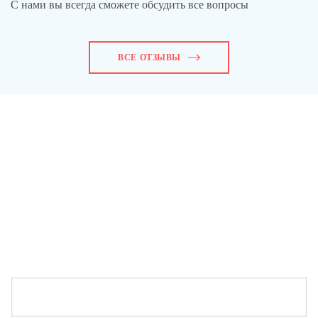
С нами вы всегда сможете обсудить все вопросы
ВСЕ ОТЗЫВЫ
Оставьте заявку – мы познакомим вас
с пакетом услуг интернет-маркетинга
нашего рекламного агентства!