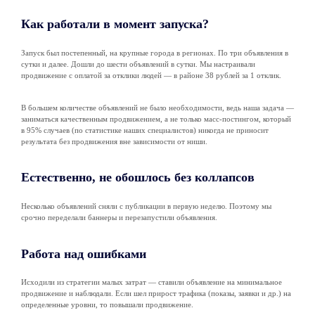
Как работали в момент запуска?
Запуск был постепенный, на крупные города в регионах. По три объявления в
сутки и далее. Дошли до шести объявлений в сутки. Мы настраивали
продвижение с оплатой за отклики людей — в районе 38 рублей за 1 отклик.
В большем количестве объявлений не было необходимости, ведь наша задача —
заниматься качественным продвижением, а не только масс-постингом, который
в 95% случаев (по статистике наших специалистов) никогда не приносит
результата без продвижения вне зависимости от ниши.
Естественно, не обошлось без коллапсов
Несколько объявлений сняли с публикации в первую неделю. Поэтому мы
срочно переделали баннеры и перезапустили объявления.
Работа над ошибками
Исходили из стратегии малых затрат — ставили объявление на минимальное
продвижение и наблюдали. Если шел прирост трафика (показы, заявки и др.) на
определенные уровни, то повышали продвижение.