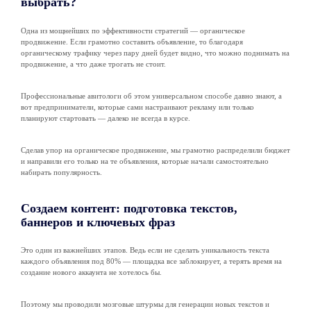
выбрать?
Одна из мощнейших по эффективности стратегий — органическое
продвижение. Если грамотно составить объявление, то благодаря
органическому трафику через пару дней будет видно, что можно поднимать на
продвижение, а что даже трогать не стоит.
Профессиональные авитологи об этом универсальном способе давно знают, а
вот предприниматели, которые сами настраивают рекламу или только
планируют стартовать — далеко не всегда в курсе.
Сделав упор на органическое продвижение, мы грамотно распределили бюджет
и направили его только на те объявления, которые начали самостоятельно
набирать популярность.
Создаем контент: подготовка текстов,
баннеров и ключевых фраз
Это один из важнейших этапов. Ведь если не сделать уникальность текста
каждого объявления под 80% — площадка все заблокирует, а терять время на
создание нового аккаунта не хотелось бы.
Поэтому мы проводили мозговые штурмы для генерации новых текстов и