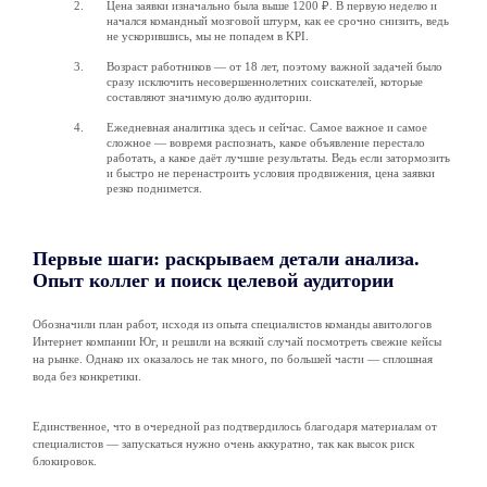
Цена заявки изначально была выше 1200 ₽. В первую неделю и
начался командный мозговой штурм, как ее срочно снизить, ведь
не ускорившись, мы не попадем в KPI.
Возраст работников — от 18 лет, поэтому важной задачей было
сразу исключить несовершеннолетних соискателей, которые
составляют значимую долю аудитории.
Ежедневная аналитика здесь и сейчас. Самое важное и самое
сложное — вовремя распознать, какое объявление перестало
работать, а какое даёт лучшие результаты. Ведь если затормозить
и быстро не перенастроить условия продвижения, цена заявки
резко поднимется.
Первые шаги: раскрываем детали анализа.
Опыт коллег и поиск целевой аудитории
Обозначили план работ, исходя из опыта специалистов команды авитологов
Интернет компании Юг, и решили на всякий случай посмотреть свежие кейсы
на рынке. Однако их оказалось не так много, по большей части — сплошная
вода без конкретики.
Единственное, что в очередной раз подтвердилось благодаря материалам от
специалистов — запускаться нужно очень аккуратно, так как высок риск
блокировок.