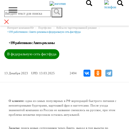
Интернет компания Юг
Портфолио
Кейсы по таргетированной рекламе
+199 работников с Авито-рекламы в федеральную сеть фастфуда
+199 работников с Авито-рекламы
В федеральную сеть фастфуда
13 Декабря 2023
UPD: 13.03.2025
2494
О клиенте:
одна из самых популярных в РФ корпораций быстрого питания с
неповторимыми бургерами, картошкой фри и наггетсами. После ухода
знаменитой компании из России ее название сменилось на русское, при этом
проблема нехватки персонала осталась актуальной.
Задача:
поиск новых сотрудников через Авито, выход в топ выдачи по