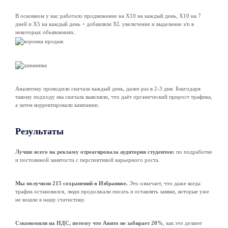
В основном у нас работало продвижение на Х10 на каждый день, Х10 на 7
дней и Х5 на каждый день + добавляли XL увеличение и выделение з/п в
некоторых объявлениях.
Аналитику проводили сначала каждый день, далее раз в 2-3 дня. Благодаря
такому подходу мы сначала выясняли, что даёт органический прирост трафика,
а затем корректировали кампании.
Результаты
Лучше всего на рекламу отреагировала аудитория студентов:
по подработке
и постоянной занятости с перспективой карьерного роста.
Мы получили 215 сохранений в Избранное.
Это означает, что даже когда
трафик остановился, люди продолжали писать и оставлять заявки, которые уже
не вошли в нашу статистику.
Сэкономили на НДС, потому что Авито не забирает 20%
, как это делают