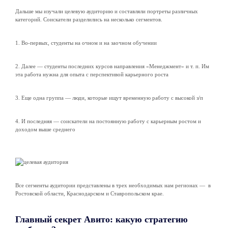
Дальше мы изучали целевую аудиторию и составляли портреты различных
категорий. Соискатели разделились на несколько сегментов.
1. Во-первых, студенты на очном и на заочном обучении
2. Далее — студенты последних курсов направления «Менеджмент» и т. п. Им
эта работа нужна для опыта с перспективой карьерного роста
3. Еще одна группа — люди, которые ищут временную работу с высокой з/п
4. И последняя — соискатели на постоянную работу с карьерным ростом и
доходом выше среднего
Все сегменты аудитории представлены в трех необходимых нам регионах — в
Ростовской области, Краснодарском и Ставропольском крае.
Главный секрет Авито: какую стратегию