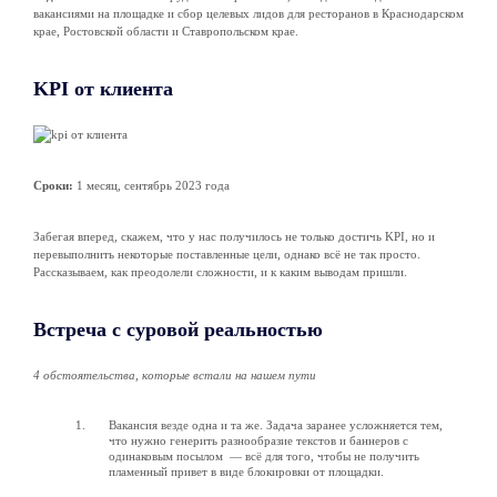
вакансиями на площадке и сбор целевых лидов для ресторанов в Краснодарском
крае, Ростовской области и Ставропольском крае.
KPI от клиента
Сроки:
1 месяц, сентябрь 2023 года
Забегая вперед, скажем, что у нас получилось не только достичь KPI, но и
перевыполнить некоторые поставленные цели, однако всё не так просто.
Рассказываем, как преодолели сложности, и к каким выводам пришли.
Встреча с суровой реальностью
4 обстоятельства, которые встали на нашем пути
Вакансия везде одна и та же. Задача заранее усложняется тем,
что нужно генерить разнообразие текстов и баннеров с
одинаковым посылом — всё для того, чтобы не получить
пламенный привет в виде блокировки от площадки.