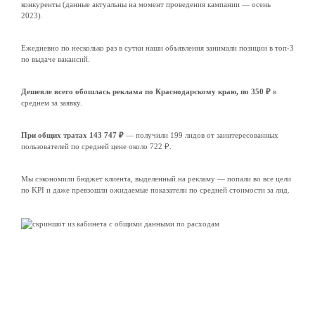
конкуренты (данные актуальны на момент проведения кампании — осень
2023).
Ежедневно по несколько раз в сутки наши объявления занимали позиции в топ-3
по выдаче вакансий.
Дешевле всего обошлась реклама по Краснодарскому краю, по 350 ₽
в
среднем за заявку.
При общих тратах 143 747 ₽
— получили 199 лидов от заинтересованных
пользователей по средней цене около 722 ₽.
Мы сэкономили бюджет клиента, выделенный на рекламу — попали во все цели
по KPI и даже превзошли ожидаемые показатели по средней стоимости за лид.