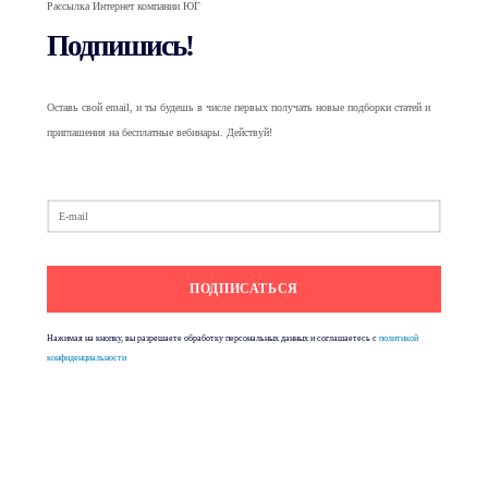
Рассылка Интернет компании ЮГ
Подпишись!
Оставь свой email, и ты будешь в числе первых получать новые подборки статей и
приглашения на бесплатные вебинары. Действуй!
Нажимая на кнопку, вы разрешаете обработку персональных данных и соглашаетесь с
политикой
конфиденциальности