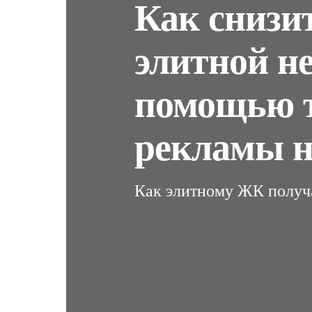
Как снизит
элитной н
помощью т
рекламы н
Как элитному ЖК получ