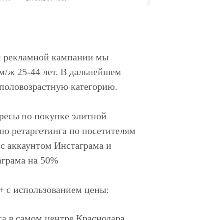
ой рекламной кампании мы
м/ж 25-44 лет. В дальнейшем
 половозрастную категорию.
ересы по покупке элитной
ию ретаргетинга по посетителям
с аккаунтом Инстаграма и
аграма на 50%
+ с использованием цены:
а в самом центре Краснодара