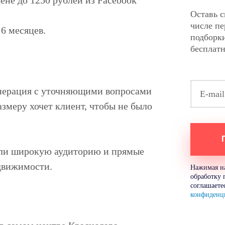
ене до 1250 рублей из Facebook
Оставь с
числе п
6 месяцев.
подборки
бесплат
енерация с уточняющими вопросами
азмеру хочет клиент, чтобы не было
али широкую аудиторию и прямые
движимости.
Нажимая на
обработку 
соглашаете
конфиденц