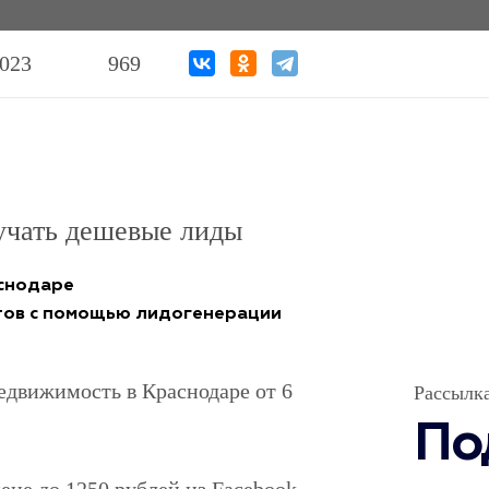
2023
969
учать дешевые лиды
аснодаре
тов с помощью лидогенерации
едвижимость в Краснодаре от 6
Рассылк
По