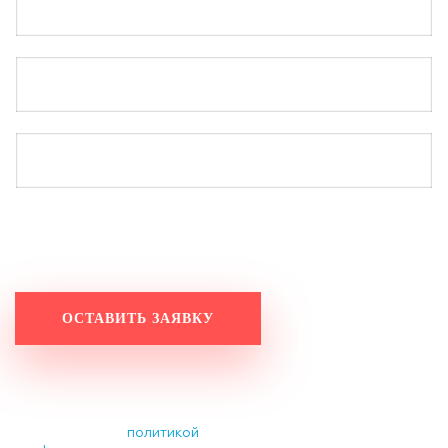
Работаем по будням с 9:20 до 18:20.
Оставьте заявку на выходных, и мы
свяжемся с вами в понедельник до 11:00.
Нажимая на кнопку, вы
разрешаете обработку
персональных данных и
соглашаетесь с
политикой