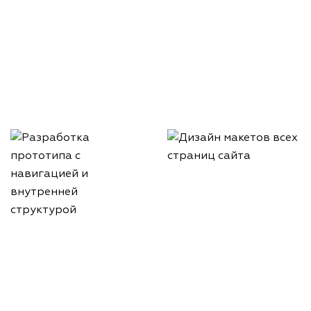
Составление техзадания
Согласование сроков и
объема работ
Дизайн макетов всех
страниц сайта
Разработка прототипа с
навигацией и внутренней
структурой