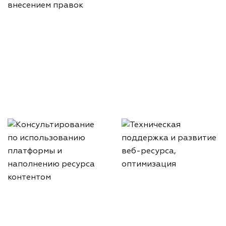
Размещение сайта на
хостинге и домене
Тестовый запуск веб-
Заказчика
ресурса с последующим
внесением правок
Техническая поддержка и
развитие веб-ресурса,
Консультирование по
оптимизация
использованию платформы
и наполнению ресурса